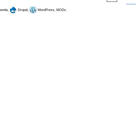
omla,
Drupal,
WordPress, MODx.